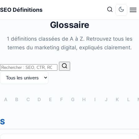
SEO Définitions
Passer e
Passer en
Glossaire
1 définitions classées de A à Z. Retrouvez tous les
termes du marketing digital, expliqués clairement.
Rechercher un terme
A
B
C
D
E
F
G
H
I
J
K
L
S